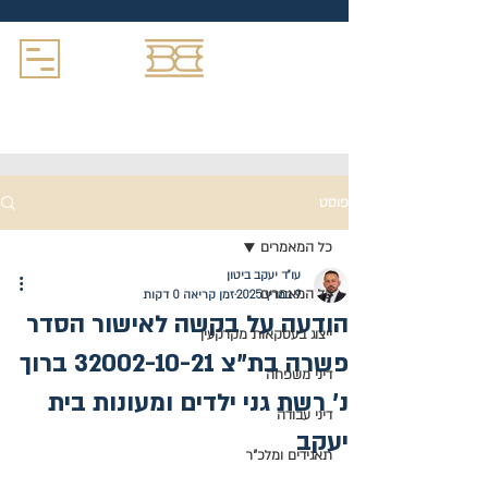
פוסט
כל המאמרים
עו"ד יעקב ביטון
כל המאמרים
9 במרץ 2025
זמן קריאה 0 דקות
הודעה על בקשה לאישור הסדר
ייצוג בעסקאות מקרקעין
פשרה בת"צ 32002-10-21 ברוך
דיני משפחה
נ' רשת גני ילדים ומעונות בית
דיני עבודה
יעקב
תאגידים ומלכ"ר