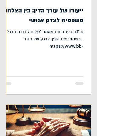
ייעודו של עורך הדין: בין הצלחה
משפטית לצדק אנושי
נכתב בעקבות המאמר "סליחה דודה מרגלית"
- כשהמשפט הופך לרגע של חסד
https://www.bb-
law.co.il/post/סליחה-דודה-מרגלית-כשהמש
פט-הופך-לרגע-של-חסד...