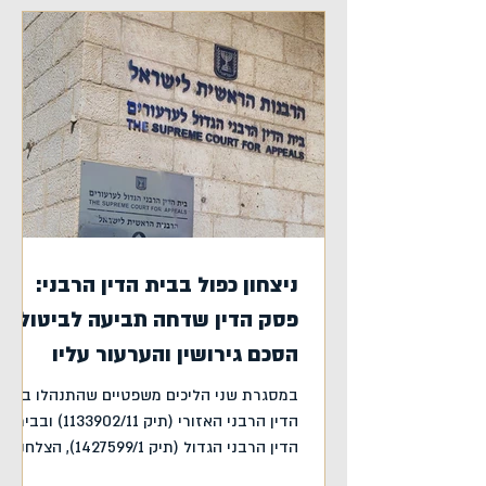
ניצחון כפול בבית הדין הרבני:
פסק הדין שדחה תביעה לביטול
הסכם גירושין והערעור עליו
במסגרת שני הליכים משפטיים שהתנהלו בבית
הדין הרבני האזורי (תיק 1133902/11) ובבית
הדין הרבני הגדול (תיק 1427599/1), הצלחנו
להגן על לקוחנו...